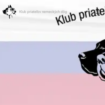
Klub priateľov nemeckých dôg