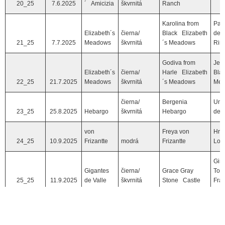
20_25
7.6.2025
´ Amicizia
škvrnitá
Ranch
Karolina from
Patr
Elizabeth´s
čierna/
Black Elizabeth
des
21_25
7.7.2025
Meadows
škvrnitá
´s Meadows
Rim
Godiva from
Jer
Elizabeth´s
čierna/
Harle Elizabeth
Bla
22_25
21.7.2025
Meadows
škvrnitá
´s Meadows
Mea
čierna/
Bergenia
Umb
23_25
25.8.2025
Hebargo
škvrnitá
Hebargo
de 
von
Freya von
Hra
24_25
10.9.2025
Frizantte
modrá
Frizantte
Lol
Gin 
Gigantes
čierna/
Grace Gray
Tor
25_25
11.9.2025
de Valle
škvrnitá
Stone Castle
Fra
of the
Alejandra of
Infinity
čierna/
the Infinity
26_25
28.9.2025
Grace
škvrnitá
Grace