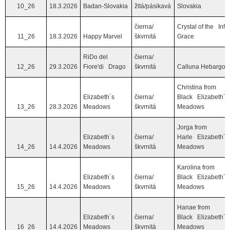
10_26
18.3.2026
Badan-Slovakia
žltá/pásikavá
Slovakia
čierna/
Crystal of the Infin
11_26
18.3.2026
Happy Marvel
škvrnitá
Grace
RiDo del
čierna/
12_26
29.3.2026
Fiore'di Drago
škvrnitá
Calluna Hebargo
Christina from
Elizabeth´s
čierna/
Black Elizabeth´s
13_26
28.3.2026
Meadows
škvrnitá
Meadows
Jorga from
Elizabeth´s
čierna/
Harle Elizabeth´s
14_26
14.4.2026
Meadows
škvrnitá
Meadows
Karolina from
Elizabeth´s
čierna/
Black Elizabeth´s
15_26
14.4.2026
Meadows
škvrnitá
Meadows
Hanae from
Elizabeth´s
čierna/
Black Elizabeth´s
16_26
14.4.2026
Meadows
škvrnitá
Meadows