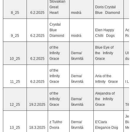
Slovakian
Great
Doris Crystal
8_25
6.2.2025
Heart
modrá
Blue Diamond
Crystal
Blue
Elen Happy
Ado
9_25
6.2.2025
Diamond
modrá
Chilli Dogs
Roy
of the
Blue Eye of
Infinity
čierna/
the Infinity
Ulk
10_25
6.2.2025
Grace
škvrnitá
Grace
du 
of the
Infinity
čierna/
Aria of the
11_25
6.2.2025
Grace
škvrnitá
Infinity Grace
I L
of the
Alejandra of
Infinity
čierna/
the Infinity
12_25
19.2.2025
Grace
škvrnitá
Grace
Tilo
Jer
z Tuliho
čierna/
E'Ciara
Bla
13_25
18.3.2025
Dvora
škvrnitá
Elegance Dog
Mea