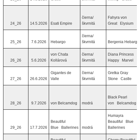
čierna/
Fahyra von
24_26
14.5.2026
Esati Empire
škvrnitá
Great Elysium
čierna/
25_26
7.6.2026
Hebargo
škvrnitá
Bergenia Hebargo
von Chata
čierna/
Diana Princess
26_26
5.6.2026
Kollárová
škvrnitá
Happy Marvel
Gigantes de
čierna/
Gretka Gray
27_26
26.6.2026
Valle
škvrnitá
Stone Castle
Black Pearl
28_26
9.7.2026
von Belcamdog
modrá
von Belcamdog
Humayra
Beautiful
Beautiful Blue
29_26
17.7.2026
Blue Ballerines
modrá
Ballerines