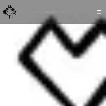
Klub priateľov nemeckých dôg