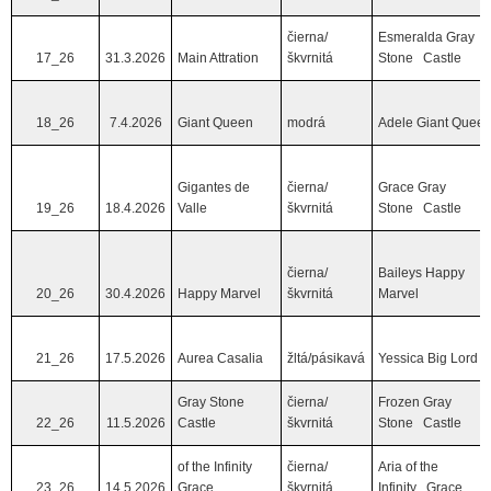
čierna/
Esmeralda Gray
17_26
31.3.2026
Main Attration
škvrnitá
Stone Castle
18_26
7.4.2026
Giant Queen
modrá
Adele Giant Quee
Gigantes de
čierna/
Grace Gray
19_26
18.4.2026
Valle
škvrnitá
Stone Castle
čierna/
Baileys Happy
20_26
30.4.2026
Happy Marvel
škvrnitá
Marvel
21_26
17.5.2026
Aurea Casalia
žltá/pásikavá
Yessica Big Lord
Gray Stone
čierna/
Frozen Gray
22_26
11.5.2026
Castle
škvrnitá
Stone Castle
of the Infinity
čierna/
Aria of the
23_26
14.5.2026
Grace
škvrnitá
Infinity Grace