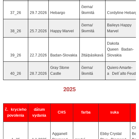
čierna/
37_26
29.7.2026
Hebargo
škvrnitá
Cordyline Hebarg
čierna/
Baileys Happy
38_26
25.7.2026
Happy Marvel
škvrnitá
Marvel
Dakota
Queen Badan-
39_26
22.7.2026
Badan-Slovakia
žltá/pásikavá
Slovakia
Gray Stone
čierna/
Quiero Amarte-
40_26
28.7.2026
Castle
škvnitá
a Dell´alto Feudo
2025
č. krycieho
dátum
CHS
farba
suka
povolenia
vydania
Cha
Agganell
Ebby Crystal
Bea