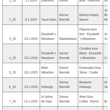
1_25
1.1.2025
Diamond
modrá
Blue Diamond
Ball
Jer
čierna/
Baileys Happy
Bla
2_25
6.1.2025
Taura Stars
škvrnitá
Marvel
Mea
Fifianne from
Elizabeth´s
Brin Elizabeth
Aria
3_25
20.1.2025
Meadows
žltá/pásikavá
´s Meadows
Am
Christina from
Elizabeth´s
čierna/
Black Elizabeth
4_25
20.1.2025
Meadows
škvrnitá
´s Meadows
Cor
Main
čierna/
Esmeralda Gray
5_25
20.1.2025
Attraction
škvrnitá
Stone Castle
čierna/
Bergenia
Oma
6_25
20.1.2025
Hebargo
škvrnitá
Hebargo
Val
la Salive
čierna/
Wise Gaia
7_25
22.1.2025
de Gaia
škvrnitá
Catley Ranch
Bre