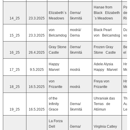
Hanae from
Patr
Elizabeth´s
čierna/
Black Elizabeth
des
14_25
23.3.2025
Meadows
škvrnitá
´s Meadows
Rim
von
modrá/
Black Pearl
Da V
15_25
23.3.2025
Belcamdog
čierna
von Belcamdog
von
Gray Stone
čierna/
Frozen Gray
Bert
16_25
26.4.2025
Castle
škvrnitá
Stone Castle
el S
Happy
Adele Alysia
Hra
17_25
9.5.2025
Marvel
modrá
Happy Marvel
Mod
von
Freya von
Hra
18_25
16.5.2025
Frizantte
modrá
Frizantte
Mod
of the
Uhraniak das
The 
Infinity
čierna/
Terras de
Au 
19_25
16.5.2025
Grace
škvrnitá
Atómun
Ley
La Forza
Dell
čierna/
VirgInia Catley