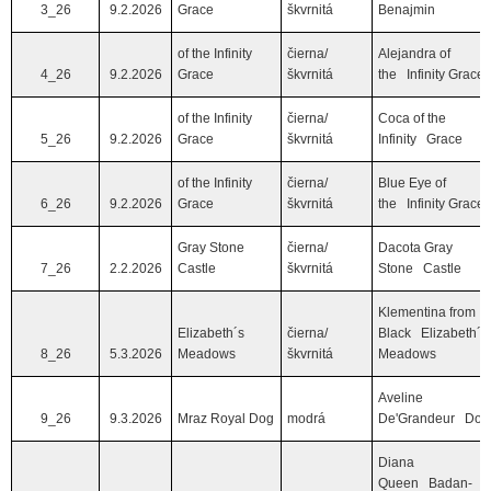
3_26
9.2.2026
Grace
škvrnitá
Benajmin
of the Infinity
čierna/
Alejandra of
4_26
9.2.2026
Grace
škvrnitá
the Infinity Grace
of the Infinity
čierna/
Coca of the
5_26
9.2.2026
Grace
škvrnitá
Infinity Grace
of the Infinity
čierna/
Blue Eye of
6_26
9.2.2026
Grace
škvrnitá
the Infinity Grace
Gray Stone
čierna/
Dacota Gray
7_26
2.2.2026
Castle
škvrnitá
Stone Castle
Klementina from
Elizabeth´s
čierna/
Black Elizabeth´s
8_26
5.3.2026
Meadows
škvrnitá
Meadows
Aveline
9_26
9.3.2026
Mraz Royal Dog
modrá
De'Grandeur Dog
Diana
Queen Badan-