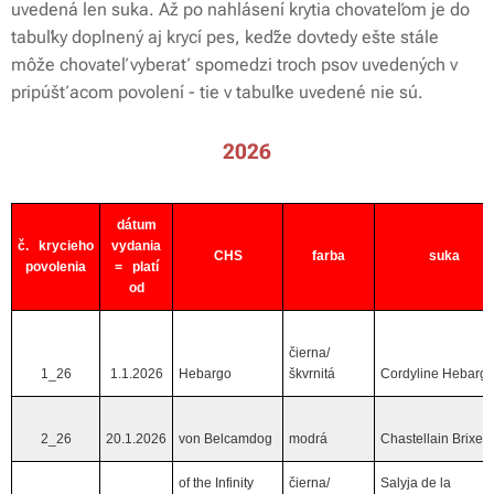
uvedená len suka. Až po nahlásení krytia chovateľom je do
tabuľky doplnený aj krycí pes, keďže dovtedy ešte stále
môže chovateľ vyberať spomedzi troch psov uvedených v
pripúšťacom povolení - tie v tabuľke uvedené nie sú.
2026
dátum
č. krycieho
vydania
CHS
farba
suka
povolenia
= platí
od
čierna/
1_26
1.1.2026
Hebargo
škvrnitá
Cordyline Hebarg
2_26
20.1.2026
von Belcamdog
modrá
Chastellain Brixen
of the Infinity
čierna/
Salyja de la