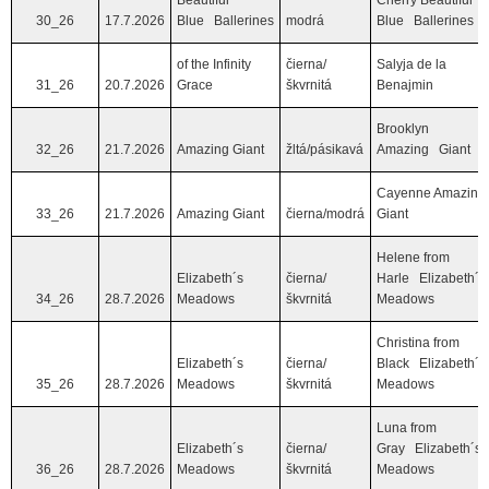
Beautiful
Cherry Beautiful
30_26
17.7.2026
Blue Ballerines
modrá
Blue Ballerines
of the Infinity
čierna/
Salyja de la
31_26
20.7.2026
Grace
škvrnitá
Benajmin
Brooklyn
32_26
21.7.2026
Amazing Giant
žltá/pásikavá
Amazing Giant
Cayenne Amazing
33_26
21.7.2026
Amazing Giant
čierna/modrá
Giant
Helene from
Elizabeth´s
čierna/
Harle Elizabeth´s
34_26
28.7.2026
Meadows
škvrnitá
Meadows
Christina from
Elizabeth´s
čierna/
Black Elizabeth´s
35_26
28.7.2026
Meadows
škvrnitá
Meadows
Luna from
Elizabeth´s
čierna/
Gray Elizabeth´s
36_26
28.7.2026
Meadows
škvrnitá
Meadows