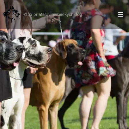
Klub priateľov nemeckých dôg